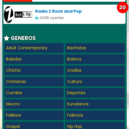
20
Radio Z Rock and Pop
4,595 oyentes
GENEROS
Adult Contemporary
Bachatas
Baladas
Boleros
Chicha
Criollas
Cristianas
Cultura
Cumbia
Deportes
Electro
Eurodance
Folklore
Folkrock
Gospel
Hip Hop