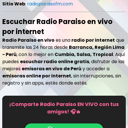
Sitio Web
:
radioparaisofm.com
Escuchar Radio Paraiso en vivo
por internet
Radio Paraiso en vivo
es una
radio por internet
que
transmite las 24 horas desde
Barranca, Región Lima
- Perú
, con lo mejor en
Cumbia, Salsa, Tropical
. Aquí
puedes
escuchar radio online gratis
, disfrutar de las
mejores
emisoras en vivo de Perú
y acceder a
emisoras online por internet
, sin interrupciones, sin
registro y sin apps, estés donde estés.
¡Comparte Radio Paraiso EN VIVO con tus
amigos! 🎧🔥