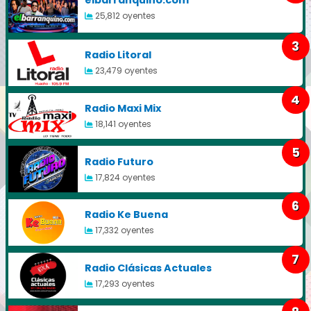
elbarranquino.com
25,812 oyentes
3
Radio Litoral
23,479 oyentes
4
Radio Maxi Mix
18,141 oyentes
5
Radio Futuro
17,824 oyentes
6
Radio Ke Buena
17,332 oyentes
7
Radio Clásicas Actuales
17,293 oyentes