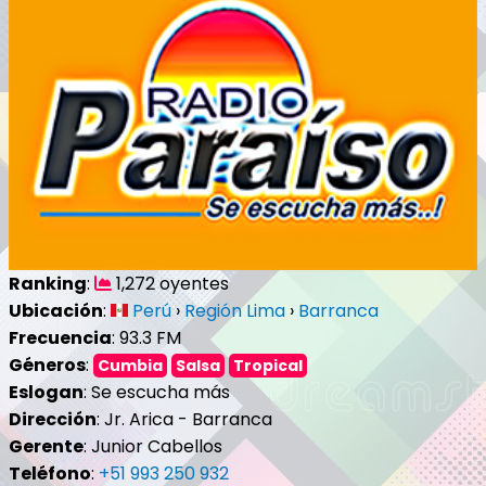
Ranking
:
1,272 oyentes
Ubicación
:
Perú
›
Región Lima
›
Barranca
Frecuencia
: 93.3 FM
Géneros
:
Cumbia
Salsa
Tropical
Eslogan
: Se escucha más
Dirección
: Jr. Arica - Barranca
Gerente
: Junior Cabellos
Teléfono
:
+51 993 250 932