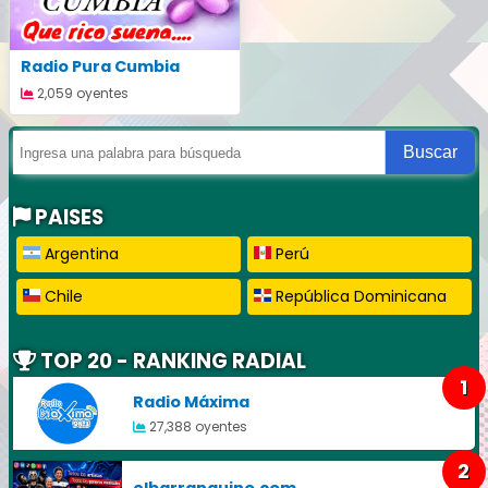
Radio Pura Cumbia
2,059 oyentes
Buscar
PAISES
Argentina
Perú
Chile
República Dominicana
TOP 20 - RANKING RADIAL
1
Radio Máxima
27,388 oyentes
2