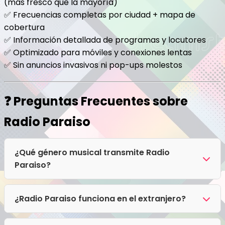
(más fresco que la mayoría)
✅ Frecuencias completas por ciudad + mapa de
cobertura
✅ Información detallada de programas y locutores
✅ Optimizado para móviles y conexiones lentas
✅ Sin anuncios invasivos ni pop-ups molestos
❓ Preguntas Frecuentes sobre
Radio Paraiso
¿Qué género musical transmite Radio
Paraiso?
Radio Paraiso transmite principalmente Cumbia,
Salsa, Tropical.
¿Radio Paraiso funciona en el extranjero?
¡Sí! El streaming digital de Radio Paraiso no tiene