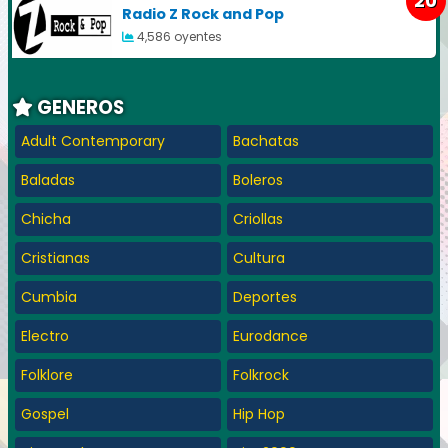
20
Radio Z Rock and Pop
4,586 oyentes
GENEROS
Adult Contemporary
Bachatas
Baladas
Boleros
Chicha
Criollas
Cristianas
Cultura
Cumbia
Deportes
Electro
Eurodance
Folklore
Folkrock
Gospel
Hip Hop