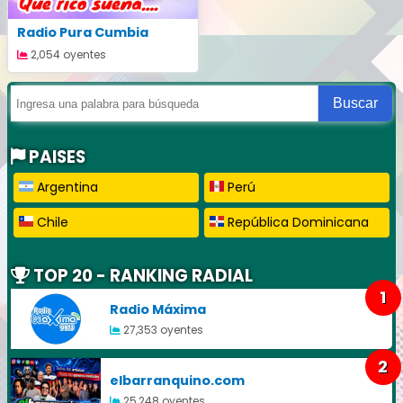
Radio Pura Cumbia
2,054 oyentes
Buscar
PAISES
Argentina
Perú
Chile
República Dominicana
TOP 20 - RANKING RADIAL
1
Radio Máxima
27,353 oyentes
2
elbarranquino.com
25,248 oyentes