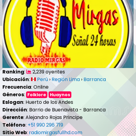
Ranking
:
2,239 oyentes
Ubicación
:
Perú
›
Región Lima
›
Barranca
Frecuencia
: Online
Géneros
:
Folklore
Huaynos
Eslogan
: Huerto de los Andes
Dirección
: Barrio de Buenavista - Barranca
Gerente
: Alejandro Rojas Principe
Teléfono
:
+51 990 296 719
Sitio Web
:
radiomirgasfullhd.com