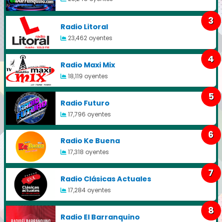
3
Radio Litoral
23,462 oyentes
4
Radio Maxi Mix
18,119 oyentes
5
Radio Futuro
17,796 oyentes
6
Radio Ke Buena
17,318 oyentes
7
Radio Clásicas Actuales
17,284 oyentes
8
Radio El Barranquino