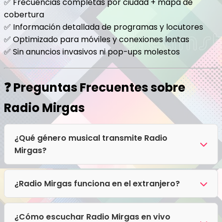
✅ Frecuencias completas por ciudad + mapa de
cobertura
✅ Información detallada de programas y locutores
✅ Optimizado para móviles y conexiones lentas
✅ Sin anuncios invasivos ni pop-ups molestos
❓ Preguntas Frecuentes sobre
Radio Mirgas
¿Qué género musical transmite Radio
Mirgas?
Radio Mirgas transmite principalmente Folklore,
Huaynos.
¿Radio Mirgas funciona en el extranjero?
¡Sí! El streaming digital de Radio Mirgas no tiene
bloqueo regional. Puedes escucharla desde
¿Cómo escuchar Radio Mirgas en vivo