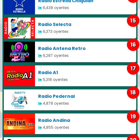
Radio Estrella Chiquian
6,438 oyentes
15
Radio Selecta
6,373 oyentes
16
Radio Antena Retro
6,287 oyentes
17
Radio A1
5,318 oyentes
18
Radio Pedernal
4,878 oyentes
19
Radio Andina
4,855 oyentes