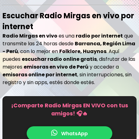
Escuchar Radio Mirgas en vivo por
internet
Radio Mirgas en vivo
es una
radio por internet
que
transmite las 24 horas desde
Barranca, Región Lima
- Perú
, con lo mejor en
Folklore, Huaynos
. Aquí
puedes
escuchar radio online gratis
, disfrutar de las
mejores
emisoras en vivo de Perú
y acceder a
emisoras online por internet
, sin interrupciones, sin
registro y sin apps, estés donde estés.
¡Comparte Radio Mirgas EN VIVO con tus
amigos! 🎧🔥
WhatsApp