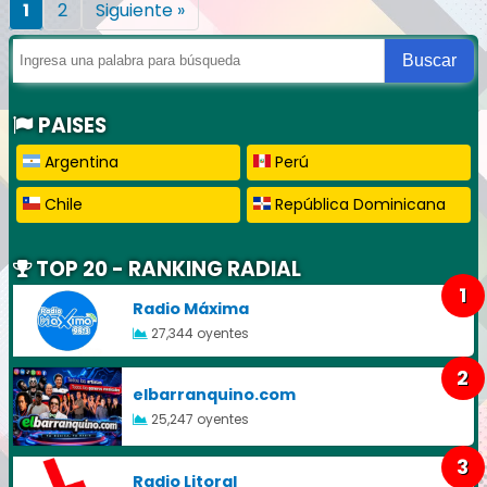
1
2
Siguiente »
Buscar
PAISES
Argentina
Perú
Chile
República Dominicana
TOP 20 - RANKING RADIAL
1
Radio Máxima
27,344 oyentes
2
elbarranquino.com
25,247 oyentes
3
Radio Litoral