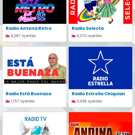
Radio Antena Retro
Radio Selecta
6,287 oyentes
6,370 oyentes
Radio Está Buenaza
Radio Estrella Chiquian
1,757 oyentes
6,435 oyentes