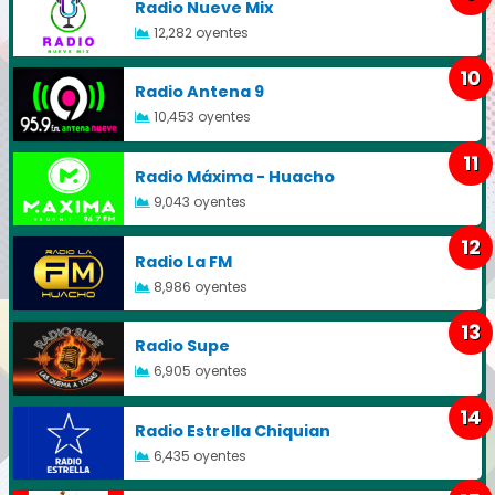
Radio Nueve Mix
12,282 oyentes
10
Radio Antena 9
10,453 oyentes
11
Radio Máxima - Huacho
9,043 oyentes
12
Radio La FM
8,986 oyentes
13
Radio Supe
6,905 oyentes
14
Radio Estrella Chiquian
6,435 oyentes