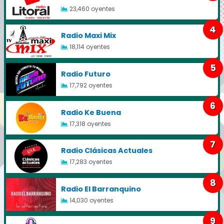
23,460 oyentes
4
Radio Maxi Mix
18,114 oyentes
5
Radio Futuro
17,792 oyentes
6
Radio Ke Buena
17,318 oyentes
7
Radio Clásicas Actuales
17,283 oyentes
8
Radio El Barranquino
14,030 oyentes
9