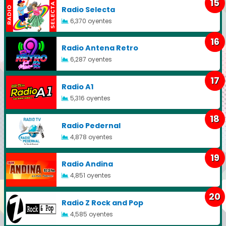
15
Radio Selecta
6,370 oyentes
16
Radio Antena Retro
6,287 oyentes
17
Radio A1
5,316 oyentes
18
Radio Pedernal
4,878 oyentes
19
Radio Andina
4,851 oyentes
20
Radio Z Rock and Pop
4,585 oyentes