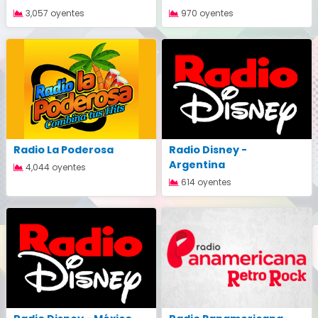
3,057 oyentes
970 oyentes
Radio La Poderosa
Radio Disney -
Argentina
4,044 oyentes
614 oyentes