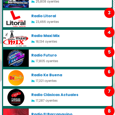
25,808 oyentes
3
Radio Litoral
23,466 oyentes
4
Radio Maxi Mix
18,134 oyentes
5
Radio Futuro
17,805 oyentes
6
Radio Ke Buena
17,321 oyentes
7
Radio Clásicas Actuales
17,287 oyentes
8
Radio El Barranquino