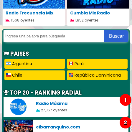
Radio Frecuencia Mix
Cumbia Mix Radio
1,568 oyentes
1,852 oyentes
Buscar
PAISES
Argentina
Perú
Chile
República Dominicana
TOP 20 - RANKING RADIAL
1
Radio Máxima
27,357 oyentes
2
elbarranquino.com