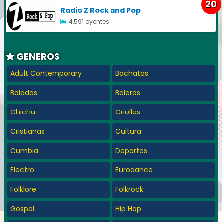
20
Radio Z Rock and Pop
4,591 oyentes
GENEROS
Adult Contemporary
Bachatas
Baladas
Boleros
Chicha
Criollas
Cristianas
Cultura
Cumbia
Deportes
Electro
Eurodance
Folklore
Folkrock
Gospel
Hip Hop