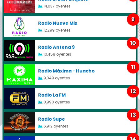
14,037 oyentes
9
Radio Nueve Mix
12,299 oyentes
10
Radio Antena 9
10,459 oyentes
11
Radio Máxima - Huacho
9,049 oyentes
12
Radio La FM
8,990 oyentes
13
Radio Supe
6,912 oyentes
14