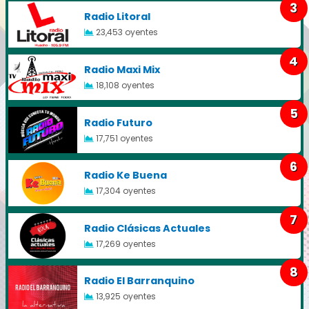
3
Radio Litoral
23,453 oyentes
4
Radio Maxi Mix
18,108 oyentes
5
Radio Futuro
17,751 oyentes
6
Radio Ke Buena
17,304 oyentes
7
Radio Clásicas Actuales
17,269 oyentes
8
Radio El Barranquino
13,925 oyentes