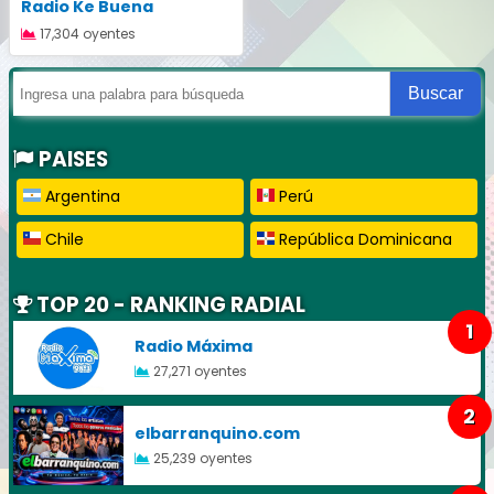
Radio Ke Buena
17,304 oyentes
Buscar
PAISES
Argentina
Perú
Chile
República Dominicana
TOP 20 - RANKING RADIAL
1
Radio Máxima
27,271 oyentes
2
elbarranquino.com
25,239 oyentes