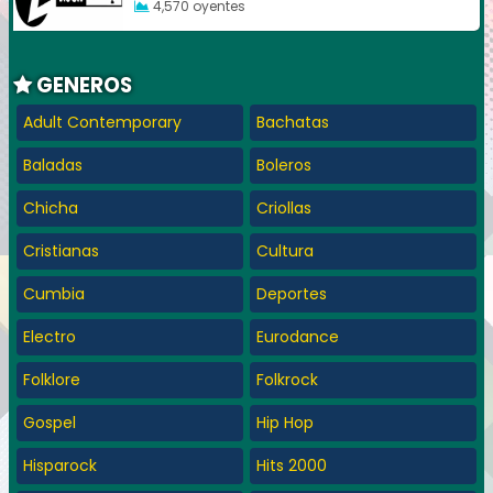
4,570 oyentes
GENEROS
Adult Contemporary
Bachatas
Baladas
Boleros
Chicha
Criollas
Cristianas
Cultura
Cumbia
Deportes
Electro
Eurodance
Folklore
Folkrock
Gospel
Hip Hop
Hisparock
Hits 2000