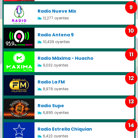
9
Radio Nueve Mix
12,277 oyentes
10
Radio Antena 9
10,439 oyentes
11
Radio Máxima - Huacho
9,032 oyentes
12
Radio La FM
8,978 oyentes
13
Radio Supe
6,895 oyentes
14
Radio Estrella Chiquian
6,423 oyentes