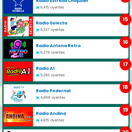
Radio Estrella Chiquian
6,415 oyentes
15
Radio Selecta
6,337 oyentes
16
Radio Antena Retro
6,279 oyentes
17
Radio A1
5,283 oyentes
18
Radio Pedernal
4,868 oyentes
19
Radio Andina
4,815 oyentes