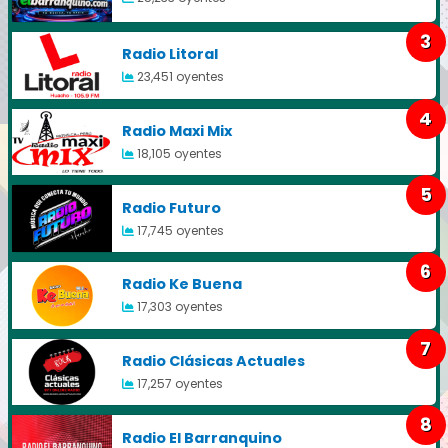
3
Radio Litoral
23,451 oyentes
4
Radio Maxi Mix
18,105 oyentes
5
Radio Futuro
17,745 oyentes
6
Radio Ke Buena
17,303 oyentes
7
Radio Clásicas Actuales
17,257 oyentes
8
Radio El Barranquino