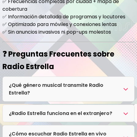
✅ Frecuencias completas por ciudad + mapa de
cobertura
✅ Información detallada de programas y locutores
✅ Optimizado para móviles y conexiones lentas
✅ Sin anuncios invasivos ni pop-ups molestos
❓ Preguntas Frecuentes sobre
Radio Estrella
¿Qué género musical transmite Radio
Estrella?
Radio Estrella transmite principalmente Folklore,
Huaynos.
¿Radio Estrella funciona en el extranjero?
¡Sí! El streaming digital de Radio Estrella no tiene
bloqueo regional. Puedes escucharla desde
¿Cómo escuchar Radio Estrella en vivo