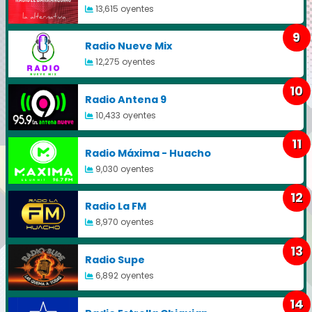
13,615 oyentes
9
Radio Nueve Mix
12,275 oyentes
10
Radio Antena 9
10,433 oyentes
11
Radio Máxima - Huacho
9,030 oyentes
12
Radio La FM
8,970 oyentes
13
Radio Supe
6,892 oyentes
14