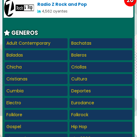
20
Radio Z Rock and Pop
4,562 oyentes
GENEROS
Adult Contemporary
Bachatas
Baladas
Boleros
Chicha
Criollas
Cristianas
Cultura
Cumbia
Deportes
Electro
Eurodance
Folklore
Folkrock
Gospel
Hip Hop