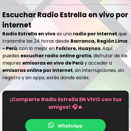
Escuchar Radio Estrella en vivo por
internet
Radio Estrella en vivo
es una
radio por internet
que
transmite las 24 horas desde
Barranca, Región Lima
- Perú
, con lo mejor en
Folklore, Huaynos
. Aquí
puedes
escuchar radio online gratis
, disfrutar de las
mejores
emisoras en vivo de Perú
y acceder a
emisoras online por internet
, sin interrupciones, sin
registro y sin apps, estés donde estés.
¡Comparte Radio Estrella EN VIVO con tus
amigos! 🎧🔥
WhatsApp