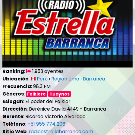
Ranking
:
1,953 oyentes
Ubicación
:
Perú
›
Región Lima
›
Barranca
Frecuencia
: 98.3 FM
Géneros
:
Folklore
Huaynos
Eslogan
: El poder del Folklor
Dirección
: Berénice Davila #149 - Barranca
Gerente
: Ricardo Victorio Alvarado
Teléfono
:
+51 955 774 206
Sitio Web
:
radioestrellabarranca.com