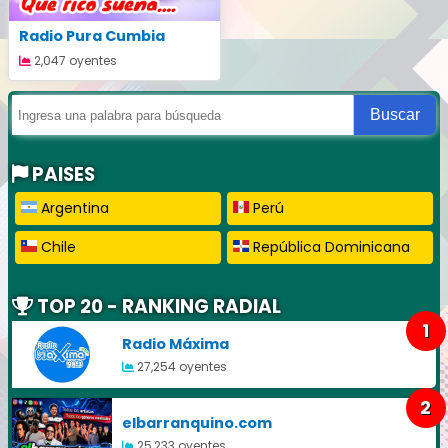
Radio Pura Cumbia
2,047 oyentes
Buscar
PAISES
Argentina
Perú
Chile
República Dominicana
TOP 20 - RANKING RADIAL
1
Radio Máxima
27,254 oyentes
2
elbarranquino.com
25,233 oyentes