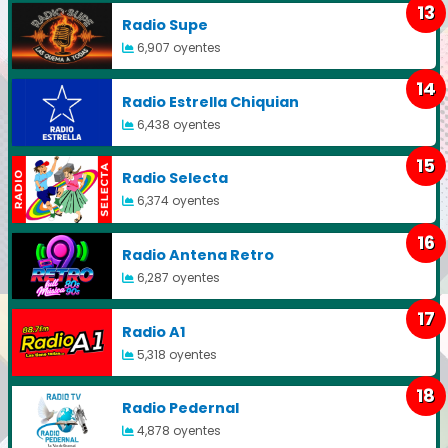
13
Radio Supe
6,907 oyentes
14
Radio Estrella Chiquian
6,438 oyentes
15
Radio Selecta
6,374 oyentes
16
Radio Antena Retro
6,287 oyentes
17
Radio A1
5,318 oyentes
18
Radio Pedernal
4,878 oyentes