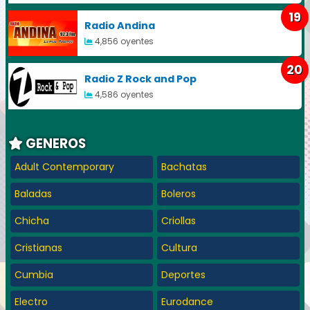
19
Radio Andina
4,856 oyentes
20
Radio Z Rock and Pop
4,586 oyentes
GENEROS
Adult Contemporary
Bachatas
Baladas
Boleros
Chicha
Criollas
Cristianas
Cultura
Cumbia
Deportes
Electro
Eurodance