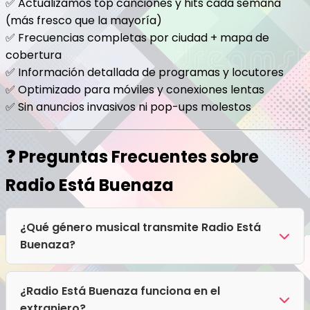
✅ Actualizamos top canciones y hits cada semana
(más fresco que la mayoría)
✅ Frecuencias completas por ciudad + mapa de
cobertura
✅ Información detallada de programas y locutores
✅ Optimizado para móviles y conexiones lentas
✅ Sin anuncios invasivos ni pop-ups molestos
❓ Preguntas Frecuentes sobre
Radio Está Buenaza
¿Qué género musical transmite Radio Está
Buenaza?
Radio Está Buenaza transmite principalmente
Cumbia, Latino, Rock, Salsa, Tropical.
¿Radio Está Buenaza funciona en el
extranjero?