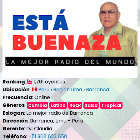
Ranking
:
1,761 oyentes
Ubicación
:
Perú
›
Región Lima
›
Barranca
Frecuencia
: Online
Géneros
:
Cumbia
Latino
Rock
Salsa
Tropical
Eslogan
: La mejor radio de Barranca
Dirección
: Barranca, Lima - Perú
Gerente
: DJ Claudia
Teléfono
:
+51 968 622 650