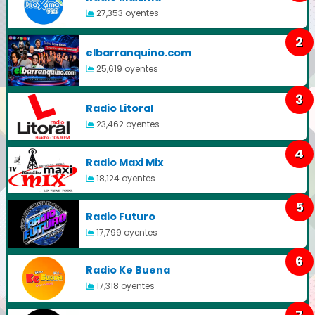
27,353 oyentes
2
elbarranquino.com
25,619 oyentes
3
Radio Litoral
23,462 oyentes
4
Radio Maxi Mix
18,124 oyentes
5
Radio Futuro
17,799 oyentes
6
Radio Ke Buena
17,318 oyentes