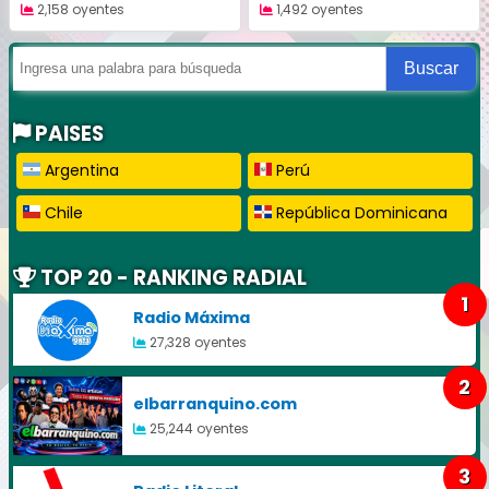
2,158 oyentes
1,492 oyentes
Buscar
PAISES
Argentina
Perú
Chile
República Dominicana
TOP 20 - RANKING RADIAL
1
Radio Máxima
27,328 oyentes
2
elbarranquino.com
25,244 oyentes
3