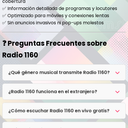
cobertura
✅ Información detallada de programas y locutores
✅ Optimizado para móviles y conexiones lentas
✅ Sin anuncios invasivos ni pop-ups molestos
❓ Preguntas Frecuentes sobre
Radio 1160
¿Qué género musical transmite Radio 1160?
Radio 1160 transmite principalmente Hits 90s, Pop,
Rock.
¿Radio 1160 funciona en el extranjero?
¡Sí! El streaming digital de Radio 1160 no tiene
bloqueo regional. Puedes escucharla desde
¿Cómo escuchar Radio 1160 en vivo gratis?
España, Chile, Estados Unidos o cualquier país
Puedes escuchar Radio 1160 en vivo por internet
totalmente gratis.