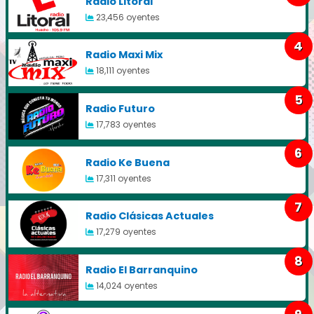
Radio Litoral
23,456 oyentes
4
Radio Maxi Mix
18,111 oyentes
5
Radio Futuro
17,783 oyentes
6
Radio Ke Buena
17,311 oyentes
7
Radio Clásicas Actuales
17,279 oyentes
8
Radio El Barranquino
14,024 oyentes