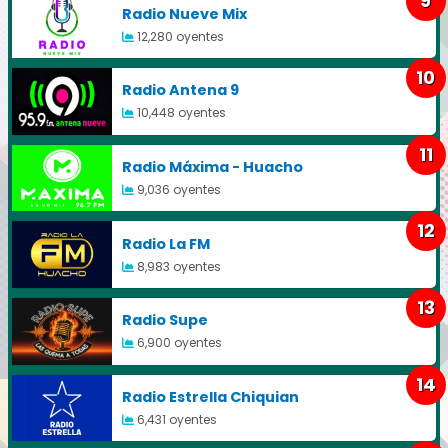
9
Radio Nueve Mix
12,280 oyentes
10
Radio Antena 9
10,448 oyentes
11
Radio Máxima - Huacho
9,036 oyentes
12
Radio La FM
8,983 oyentes
13
Radio Supe
6,900 oyentes
14
Radio Estrella Chiquian
6,431 oyentes