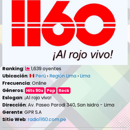
Ranking
:
1,639 oyentes
Ubicación
:
Perú
›
Región Lima
›
Lima
Frecuencia
: Online
Géneros
:
Hits 90s
Pop
Rock
Eslogan
: ¡Al rojo vivo!
Dirección
: Av. Paseo Parodi 340, San Isidro - Lima
Gerente
: GPR S.A
Sitio Web
:
radio1160.com.pe